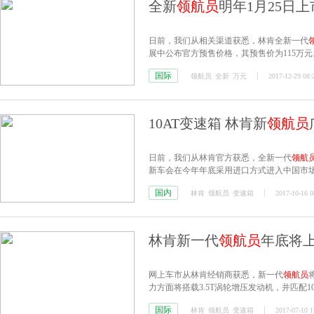
全新
领航员
明年1月25日上
日前，我们从相关渠道获悉，林肯全新一代
展中公布官方预售价格，其预售价为115万元
国际
领航员
全新
万元
2017-12-29 08:
10AT变速箱 林肯新
领航员
日前，我们从林肯官方获悉，全新一代
领航
新车会在今年年底采用进口方式进入中国市
国内
林肯
领航员
变速箱
2017-10-16 0
林肯新一代
领航员
年底将上
网上车市从林肯经销商获悉，新一代
领航员
力方面将搭载3.5T涡轮增压发动机，并匹配1
国际
林肯
领航员
变速箱
2017-07-10 1