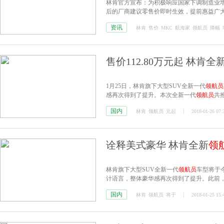
林肯官方宣布：为积极响应国家下调制造业
后的厂商建议零售价即时生效，提前惠益广
资讯
林肯
售价
MKC
航海家
领航员
降幅
售价112.80万元起 林肯全
1月25日，林肯旗下大型SUV全新一代
领航员
感再次得到了提升。本次全新一代
领航员
共推
国内
林肯
领航员
元起
2018-01-26 07:
诠释美式豪华 林肯全新
领
林肯旗下大型SUV全新一代
领航员
车型将于今
计语言，整体豪华感再次得到了提升。此前，林
国内
林肯
领航员
将于
2018-01-25 15: