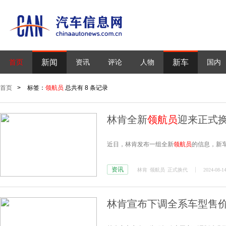
新闻
新车
首页
资讯
评论
人物
国内
首页
>
标签：
领航员
总共有 8 条记录
林肯全新
领航员
迎来正式
近日，林肯发布一组全新
领航员
的信息，新车
资讯
林肯
领航员
正式换代
2024-08-14
林肯宣布下调全系车型售价