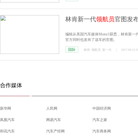
林肯新一代
领航员
官图发布
编辑从美国汽车媒体Motor1获悉，林肯新一代
官方同时也发布了该车的官图。
国际
林肯
领航员
新一代
2017-04-13 0
合作媒体
新华网
人民网
中国经济网
凤凰汽车
网易汽车
汽车之家
和讯汽车
汽车产经网
汽车商务网