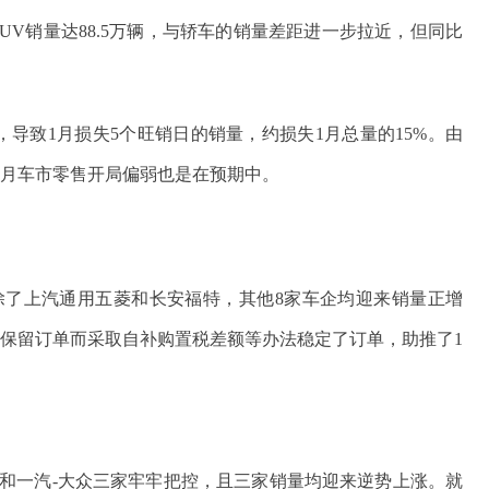
SUV销量达88.5万辆，与轿车的销量差距进一步拉近，但同比
。
，导致1月损失5个旺销日的销量，约损失1月总量的15%。由
1月车市零售开局偏弱也是在预期中。
除了上汽通用五菱和长安福特，其他8家车企均迎来销量正增
为保留订单而采取自补购置税差额等办法稳定了订单，助推了1
和一汽-大众三家牢牢把控，且三家销量均迎来逆势上涨。就