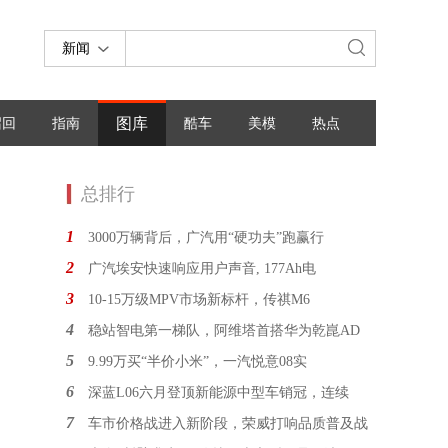
新闻
图库
召回
指南
酷车
美模
热点
总排行
1
3000万辆背后，广汽用“硬功夫”跑赢行
2
广汽埃安快速响应用户声音, 177Ah电
3
10-15万级MPV市场新标杆，传祺M6
4
稳站智电第一梯队，阿维塔首搭华为乾崑AD
5
9.99万买“半价小米”，一汽悦意08实
6
深蓝L06六月登顶新能源中型车销冠，连续
7
车市价格战进入新阶段，荣威打响品质普及战