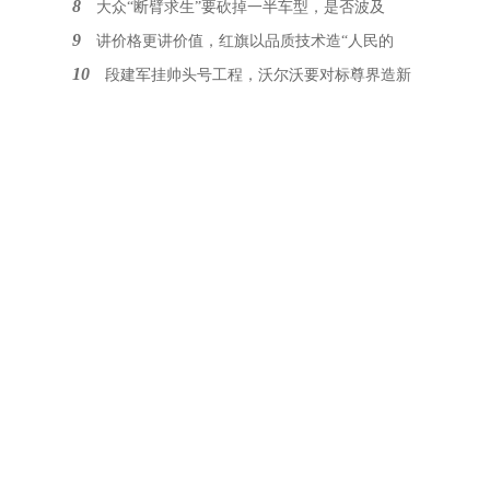
8
大众“断臂求生”要砍掉一半车型，是否波及
9
讲价格更讲价值，红旗以品质技术造“人民的
10
段建军挂帅头号工程，沃尔沃要对标尊界造新