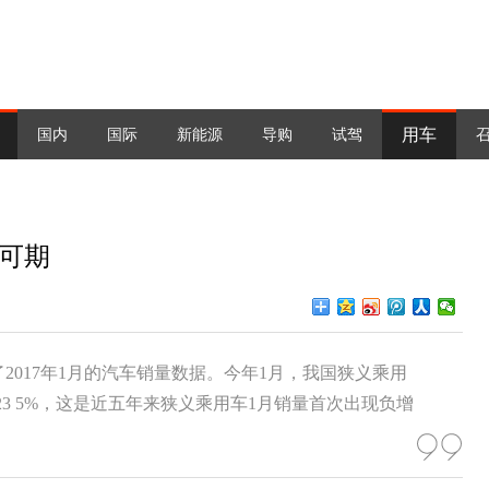
用车
国内
国际
新能源
导购
试驾
暖可期
2017年1月的汽车销量数据。今年1月，我国狭义乘用
滑23 5%，这是近五年来狭义乘用车1月销量首次出现负增