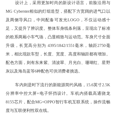
设计上，采用更加时尚的新设计语言，前脸沿用与
MG Cyberster相似的灯组造型，搭配下方宽阔的进气口以
及两侧导风口，中间配备可发光LOGO，不仅运动感十
足，又提升了辨识度。整体车身线条利落，呈现出了标准
的欧系两厢小车气场，凸显精致与运动范。车身尺寸全面
升级，长宽高分别为 4395/1842/1551毫米，轴距2750毫
米，相比现款车型，长度、宽度、高度和轴距都有增加。
配色方面，则有东来紫、清波翠、月光白、珊瑚红、星野
灰以及海岛蓝等6种配色可供消费者挑选。
车内则是时下流行的新能源简约风格，15.6英寸2.5K
分辨率中控大屏+电子怀挡设计。车机内搭载高通骁龙
8155芯片，配合MG×OPPO智行车机互联系统，操作流畅
度与互联便利性双在线。