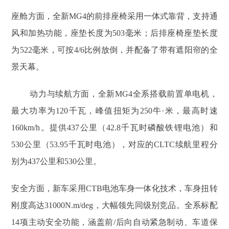
座舱方面，全新MG4的前排座椅采用一体式靠背，支持通
风和加热功能，座垫长度为503毫米；后排座椅座垫长度
为522毫米，可按4/6比例放倒，并配备了带有遮阳帘的全
景天幕。
动力与续航方面，全新MG4全系搭载前置单电机，
最大功率为120千瓦，峰值扭矩为250牛·米，最高时速
160km/h。提供437公里（42.8千瓦时磷酸铁锂电池）和
530公里（53.95千瓦时电池），对应的CLTC续航里程分
别为437公里和530公里。
安全方面，新车采用CTB电池车身一体化技术，车身扭转
刚度高达31000N.m/deg，大幅领先同级别竞品。全系标配
14项主动安全功能，涵盖前/后向自动紧急制动、车道保