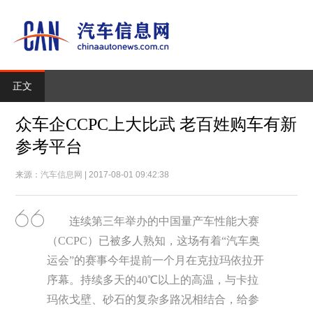
正文
众车企CCPC上大比武 老百姓购车有新
参考平台
来源：
汽车信息网
| 2017-08-01 09:42:38
连续第三年举办的中国量产车性能大赛
（CCPC）已被多人熟知，这场有着“汽车奥
运会”的赛事今年提前一个月在克拉玛依拉开
序幕。持续多天的40℃以上的高温，与卡拉
玛依戈壁、砂石的复杂多路况相结合，给参