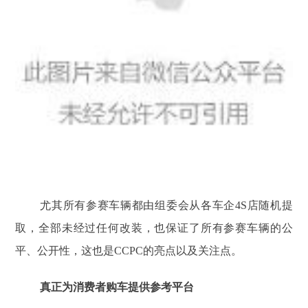
尤其所有参赛车辆都由组委会从各车企4S店随机提
取，全部未经过任何改装，也保证了所有参赛车辆的公
平、公开性，这也是CCPC的亮点以及关注点。
真正为消费者购车提供参考平台