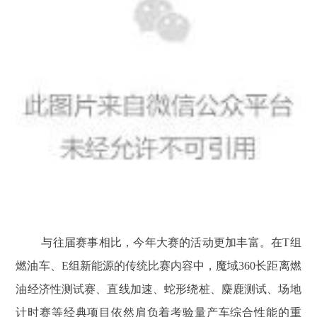
与往届赛事相比，今年大赛的活动更加丰富。在T组
燃油车、E组新能源的传统比赛内容中，魔域360长距离燃
油经济性测试赛、直线加速、蛇形绕桩、麋鹿测试、场地
计时赛等经典项目依然肩负着考验量产车综合性能的重