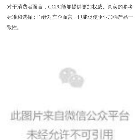
对于消费者而言，CCPC能够提供更加权威、真实的参考
标准和选择；而针对车企而言，也能促使企业加强产品一
致性。