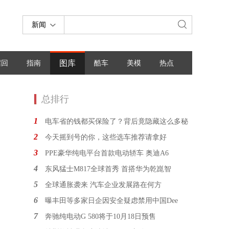
新闻
图库
召回
指南
酷车
美模
热点
总排行
1
电车省的钱都买保险了？背后竟隐藏这么多秘
2
今天摇到号的你，这些选车推荐请拿好
3
PPE豪华纯电平台首款电动轿车 奥迪A6
4
东风猛士M817全球首秀 首搭华为乾崑智
5
全球通胀袭来 汽车企业发展路在何方
6
曝丰田等多家日企因安全疑虑禁用中国Dee
7
奔驰纯电动G 580将于10月18日预售