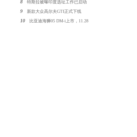
8
特斯拉被曝印度选址工作已启动
9
新款大众高尔夫GTI正式下线
10
比亚迪海狮05 DM-i上市，11.28