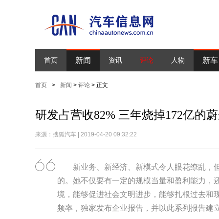
新闻
新车
首页
资讯
评论
人物
首页
>
新闻
>
评论
> 正文
研发占营收82% 三年烧掉172亿的
来源：搜狐汽车 | 2019-04-20 09:32:22
新业务、新经济、新模式令人眼花缭乱，
的。她不仅要有一定的规模当量和盈利能力，
境，能够促进社会文明进步，能够扎根过去和
频率，独家发布企业报告，并以此系列报告建