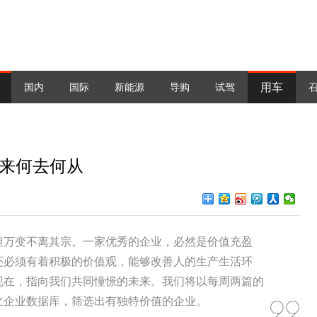
用车
国内
国际
新能源
导购
试驾
蔚来何去何从
但万变不离其宗。一家优秀的企业，必然是价值充盈
还必须有着积极的价值观，能够改善人的生产生活环
现在，指向我们共同憧憬的未来。我们将以每周两篇的
立企业数据库，筛选出有独特价值的企业。