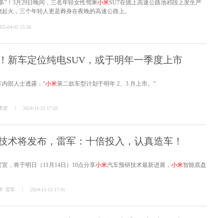
多”！3月29日晚间，三名年轻女性驾乘
小米
SU7在德上高速公路池祁段上发生严
烧起火，三个年轻人更是葬身在夜晚的高速公路上。
025-04-02 15:56
！新车定位纯电SUV，或于明年一季度上市
车内部人士透露：“
小米
第二款车型计划于明年 2、3 月上市。”
季度
2024-11-22 17:02
技术将发布，雷军：十倍投入，认真造车！
宣，将于明日（11月14日）10点分享
小米
汽车预研技术最新进展，
小米
智能底盘
术
雷军
2024-11-13 17:41