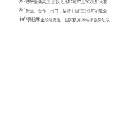
实力说话
8
卷出全新高度 新款飞凡R7与F7是20万级“天花
板”
9
聚焦、合作、出口，福特中国“三张牌”加速全
新战略转型
10
跨国车企战略撤退，国家队东风纳米强势进攻