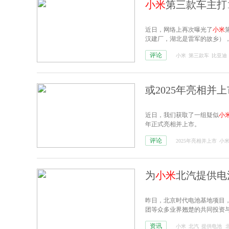
小米
第三款车主打
近日，网络上再次曝光了
小米
汉建厂，湖北是雷军的故乡），
评论
小米
第三款车
比亚迪
或2025年亮相并
近日，我们获取了一组疑似
小
年正式亮相并上市。
评论
2025年亮相并上市
小
为
小米
北汽提供电
昨日，北京时代电池基地项目
团等众多业界翘楚的共同投资
资讯
小米
北汽
提供电池