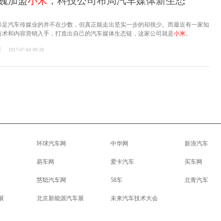
巍加盟
小米
，科技公司布局汽车媒体新生态
涉足汽车传媒业的并不在少数，但真正能走出坚实一步的却很少。而最近有一家知
技术和内容营销入手，打造出自己的汽车媒体生态链，这家公司就是
小米
。
2017-07-04 08:28
环球汽车网
中华网
新浪汽车
易车网
爱卡汽车
买车网
慧聪汽车网
58车
北青汽车
展
北京新能源汽车展
未来汽车技术大会