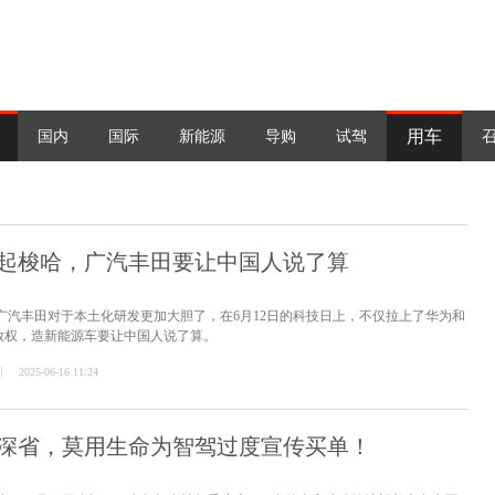
用车
国内
国际
新能源
导购
试驾
起梭哈，广汽丰田要让中国人说了算
广汽丰田对于本土化研发更加大胆了，在6月12日的科技日上，不仅拉上了华为和
放权，造新能源车要让中国人说了算。
2025-06-16 11:24
深省，莫用生命为智驾过度宣传买单！