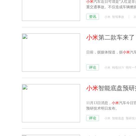
小米
汽车近日可谓是“人红是非
重交通事故。不仅造成车辆燃
资讯
小米
智驾事故
2
小米
第二款车来了
日前，据媒体报道，据
小米
汽
评论
小米
纯电SUV
明年一
小米
智能底盘预研
11月13日消息，
小米
汽车今日官
预研技术明日发布。
评论
小米
智能底盘
预研技