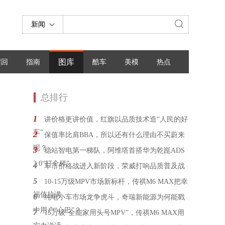
新闻
图库
召回
指南
酷车
美模
热点
总排行
1
讲价格更讲价值，红旗以品质技术造“人民的好
车”
2
保值率比肩BBA，所以还有什么理由不买蔚来
呢？
3
稳站智电第一梯队，阿维塔首搭华为乾崑ADS
3.0“打个样”
4
车市价格战进入新阶段，荣威打响品质普及战
5
10-15万级MPV市场新标杆，传祺M6 MAX把幸
福值拉满
6
纯电小车市场龙争虎斗，奇瑞新能源为何能戳
中用户“心巴”？
7
15万级“全能家用头号MPV”，传祺M6 MAX用