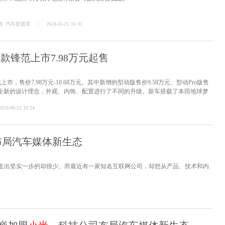
资
汽车新篇章
2024-05-21 16:31
8款锋范上市7.98万元起售
正式上市，售价7.98万元-10.68万元。其中新增的型动版售价9.58万元、型动Pro版售
本田全新的设计理念，外观、内饰、配置进行了不同的升级。新车搭载了本田地球梦
2018-06-21 10:24
布局汽车媒体新生态
走出坚实一步的却很少。而最近有一家知名互联网公司，却想从产品、技术和内