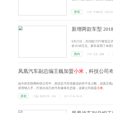
资讯
小米
宁德时代
10亿合
新增两款车型 201
6月21日，2018款CITY锋范
价10.68万元。新车采用了
科技下的1.5L直喷发动机。
国内
小米
元起
战略
凤凰汽车副总编王巍加盟
小米
，科技公司
如今的互联网科技公司中，想涉足汽车传媒业的并不在少数，但真正能
容营销入手，打造出自己的汽车媒体生态链，这家公司就是
小米
。
原创
王巍
凤凰汽车
小米
2017-07-04 08:28