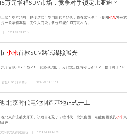
15万元增程SUV市场，竞争对手锁定比亚迪？
第三款车型的消息，网传这款车型内部代号昆仑，将在武汉生产（传闻
小米
将在武
是一款增程车型，定位入门级，售价可能在15万元左右。
2024-09-25 17:44
上市
小米
首款SUV路试谍照曝光
米
汽车首款SUV车型MX11的路试谍照，该车型定位为纯电动SUV，预计将于2025
米
首款SUV
路试谍照
2024-06-21 14:25
池 北京时代电池制造基地正式开工
，在北京亦庄盛大开工。该项目汇聚了宁德时代、北汽集团、京能集团以及
小米
集
与建设。
北京时代电池制造基地
2024-06-19 16:23