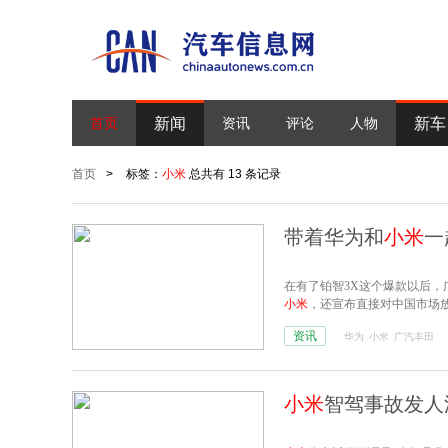
新闻
新车
首页
资讯
评论
人物
首页
>
标签：
小米
总共有 13 条记录
带着华为和
小米
一
在有了铂智3X这个爆款以后，
小米
，还宣布直接对中国市场
资讯
华为
小米
广汽丰田
小米
智驾事故发人