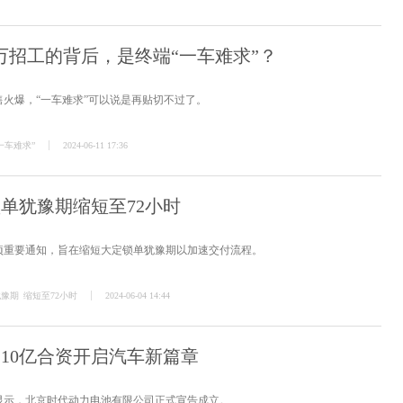
3万招工的背后，是终端“一车难求”？
售火爆，“一车难求”可以说是再贴切不过了。
一车难求”
2024-06-11 17:36
锁单犹豫期缩短至72小时
项重要通知，旨在缩短大定锁单犹豫期以加速交付流程。
犹豫期
缩短至72小时
2024-06-04 14:44
 10亿合资开启汽车新篇章
显示，北京时代动力电池有限公司正式宣告成立。