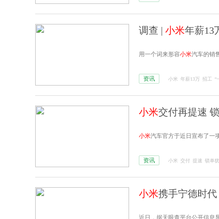
调查 |
小米
年薪1
用一个词来形容
小米
汽车的销
资讯
小米
年薪13万
招工
“
小米
交付再提速 
小米
汽车官方于近日宣布了一
资讯
小米
交付
提速
锁单
小米
携手宁德时代
近日，据天眼查平台公开信息