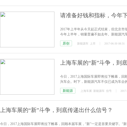
请准备好钱和指标，今年
2017年上半年从今天起正式结束，但北京
今年上半年，销量普遍不如去年。新能源汽
心仪的车——导致消费者拖延癌发作。还好
原创
新能源车
上市
2017-06-30 08:31
车、SUV甚至跑车等多款新能源产品进入市场
上海车展的“新”斗争，到
今日，2017上海国际车展即将拉下帷幕，回
兴车企。时下，新能源汽车不仅已成为车企的
径。
新能源
上海车展
新能源车
信号
2017-
上海车展的“新”斗争，到底传递出什么信号？
今日，2017上海国际车展即将拉下帷幕，回顾本届车展，“新”一定是首要关键字。