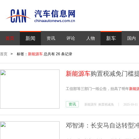
新闻
新车
首页
资讯
评论
人物
国内
首页
>
标签：
新能源车
总共有 26 条记录
新能源车
购置税减免门槛
工信部等三部门一纸公告，抬高了明年
新能
资讯
新能源车
购置税减免
2025-10-11 
邓智涛：长安马自达转型