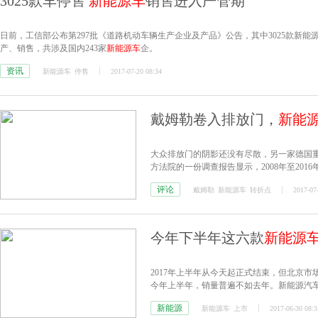
3025款车停售
新能源车
销售进入严管期
日前，工信部公布第297批《道路机动车辆生产企业及产品》公告，其中3025款新
产、销售，共涉及国内243家
新能源车
企。
资讯
新能源车
停售
2017-07-20 08:34
戴姆勒卷入排放门，
新能
大众排放门的阴影还没有尽散，另一家德国
方法院的一份调查报告显示，2008年至20
车，涉事车辆逾百万辆，包括乘用车和小型
评论
戴姆勒
新能源车
转折点
2017-07
今年下半年这六款
新能源
2017年上半年从今天起正式结束，但北京
今年上半年，销量普遍不如去年。新能源汽
心仪的车——导致消费者拖延癌发作。还好
新能源
新能源车
上市
2017-06-30 08:3
车、SUV甚至跑车等多款新能源产品进入市场