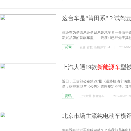
这台车是“莆田系”？试驾
你还在为是德系还是日系是汽车界一哥而争论
新兴品牌的首款车型——云度π1已经先于其
样，让我们一起来看看吧。
试驾
云度
首款
新能源车
π1
2017-08-
上汽大通19款
新能源车
型
近日，工信部公布第297批《道路机动车辆生
是：这些车型与《公告》管理规定不符。其中
资讯
上汽大通
新能源车
2017-08-07 09
北京市场主流纯电动车横
你有没有想过买台纯电动车？当我前几年向