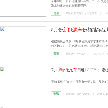
今年10月，长安马自达EZ-6的上市，不
道上加速进击的重要里程碑。
资讯
邓智涛
长安马自达
新能源车
202
8月份
新能源车
份额继续猛
根据乘联会预测，8月狭义乘用车零售市场约为1
98万辆左右，同比增长36.6%，环比增长11.
资讯
新能源车
养车成本
2024-08-26 14
7月
新能源车
“摊牌了”：渗
正如“E车汇”在上个月车市分析文章中预测的
资讯
新能源车
霸榜
渗透率
2024-08-16