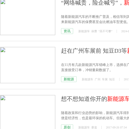
“网络喊贵，险企喊亏”，
随着新能源汽车的不断推广普及，相信等到
来新能源汽车的保费甚至会比燃油车型更低
资讯
新能源车
保费
“高不可攀”
2024-0
赶在广州车展前 知豆D3等
在11月有几款新能源汽车错峰上市，选择在
直接接受订单，冲销量刷数据了。
新能源
新能源车
广州
车展
知豆
2017
想不想知道你开的
新能源
随着政策和行业趋势的影响，新能源汽车得
便是经济性，也是最环保的机动车。但最大
束，尤其电动汽车长途出行更受到限制。
原创
新能源车
赛道
2017-09-26 07:54