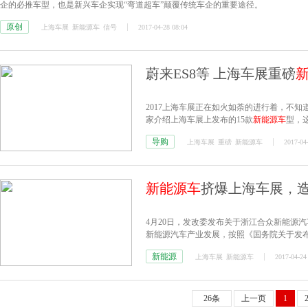
企的必推车型，也是新兴车企实现“弯道超车”颠覆传统车企的重要途径。
原创
上海车展
新能源车
信号
2017-04-28 08:04
蔚来ES8等 上海车展重磅
2017上海车展正在如火如荼的进行着，不
家介绍上海车展上发布的15款
新能源车
型，这
eRX5、WEY Pi4 VV7系列概念车等。
导购
上海车展
重磅
新能源车
2017-04
新能源车
挤爆上海车展，
4月20日，发改委发布关于浙江合众新能源
新能源汽车产业发展，按照《国务院关于发布政
车企业管理规定》等精神，同意浙江合众新
新能源
上海车展
新能源车
2017-04-24
26条
上一页
1