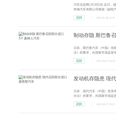
汽车信息网1月28日讯 近日
奔驰汽车有限公司根据《缺陷
家市场监督管理总局备案了召回计划
召回
2022-01-28 11:47
期间，由梅赛德斯-奔驰和北京奔
制动存隐 斯巴鲁召
日前，斯巴鲁汽车（中国）有
法》的要求，向国家市场监督管
汽车，共计21335辆，具体如下：
召回
2021-04-27 16:35
列汽车，共计7873辆。（二）2018
发动机存隐患 现
日前，现代汽车（中国）投资
办法》的要求，向国家市场监督
汽车，共计1703辆：2014年1月
召回
2021-04-27 16:31
月21日至2016年4月22日生产的现代