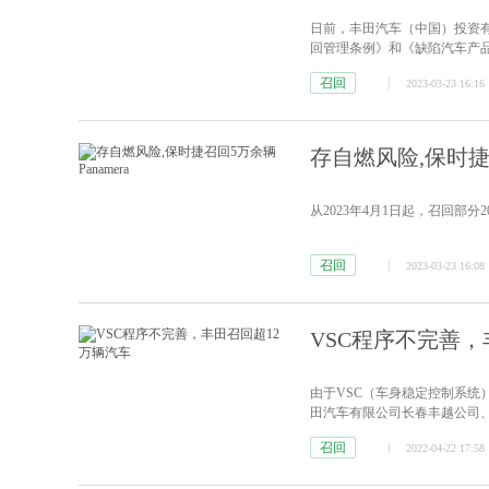
日前，丰田汽车（中国）投资
回管理条例》和《缺陷汽车产
2023年3月1日起召回以下车辆
召回
2023-03-23 16:16
生产的部分进口雷克萨斯NX汽车，
存自燃风险,保时捷召
从2023年4月1日起，召回部分201
召回
2023-03-23 16:08
VSC程序不完善，
由于VSC（车身稳定控制系
田汽车有限公司长春丰越公司、丰
过12万辆。
[详情]
召回
2022-04-22 17:58