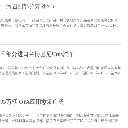
一汽召回部分奔腾X40
公司根据《缺陷汽车产品召回管理条例》和《缺陷汽车产品召回管理条例实施办
有限公司向国家市场监督管理总局备案了召回计划，决定自2021年7月23日起，
年9月4日期间生产的部分2019款奔腾X40，共计43087台。本次召回范围内车辆由于碳
常行驶过程中，有可能出现车辆异常熄火，在极端情况下...
[详情]
回部分进口兰博基尼Urus汽车
有限公司根据《缺陷汽车产品召回管理条例》和《缺陷汽车产品召回管理条例实施
总局备案了召回计划。决定自2021年4月27日起，召回2020年7月22日至2020
2020年款Urus系列汽车，共计9辆。本次召回范围内的车辆由于供应商的制造原
快速接头在长期高温的情况下可能发生热降解，极端情况...
[详情]
.93万辆 OTA应用愈发广泛
累计发布11起公告，共计召回乘用车2769288辆，同比增长552.68%，环比增长
2个月激增。奔驰和极星两品牌都对部分召回车辆展开了OTA方式升级，显示出随着
OTA正得到越来越广泛的应用。但OTA也不是万能，为杜绝车企使用OTA不规