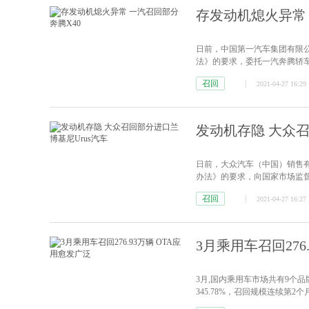
存发动机熄火异常 
日前，中国第一汽车集团有限
法》的要求，委托一汽奔腾轿车
召回2019年4月24日至2020
召回
2021-04-27 16:29
罐总成设计存在瑕疵，在车辆正
发动机存隐 大众召
日前，大众汽车（中国）销售
办法》的要求，向国家市场监督管理
年7月28日期间生产的部分进口
召回
2021-04-27 16:27
因，发动机舱内的燃油供油管的
3月乘用车召回276
3月,国内乘用车市场共有9个品牌
345.78%，召回规模连续第
汽车智能化、网联化技术发展，