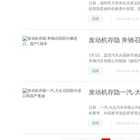
日前，福特官方宣布在北美召回部
回原因是福特在检查中发现，
召回
2021-03-08 12:21
发动机存隐 奔驰
3月3日，盖世汽车从国家市场
奔驰汽车有限公司根据《缺陷
家市场监督管理总局备案了召回
召回
2021-03-04 16:26
型生产时间：生产日期在2014年6
发动机存隐一汽-
日前，一汽-大众汽车有限公
的要求，向国家市场监督管理总
体如下：（一）2018年4月25日至
召回
2021-02-26 16:12
10月14日至2020年11月13日生产的