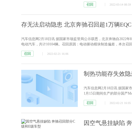
的同时，销量同比增长48%
召回
2022-03-14 08:59
牌全新中型轿车—林肯Z正式上市，新
存无法启动隐患 北京奔驰召回超1万辆EQC
汽车信息网2月18日讯 据国家市场监管局公示获悉，北京奔驰自2022年8月1
电动汽车，共计10104辆。召回原因：电动驱动模块制造偏差，本次
漏。存在隐患：如果冷却液微渗到电机内，长期使用后可能降低高压系统
召回
2022-02-21 16:06
制热功能存失效隐
汽车信息网2月18日讯 据国家
1月15日期间生产的部分国产Mode
因：部分车辆的热泵电子膨胀阀定位
召回
2022-02-21 16:05
期可能造成阀门部分开启，热泵压
因空气悬挂缺陷 