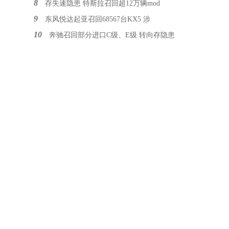
8
存失速隐患 特斯拉召回超12万辆mod
9
东风悦达起亚召回68567台KX5 涉
10
奔驰召回部分进口C级、E级 转向存隐患