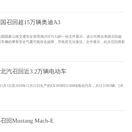
月25发布了关于进一步加强汽车远程升级（OT...
[详情]
国召回超15万辆奥迪A3
国国家公路交通安全管理局(NHTSA)的一份文件显示，该公司将在美国召回超
这些车辆的乘客安全气囊可能存在故障，导致其无法激活。文件显示，此次召回将影
53,152辆奥迪A3汽车，包括轿车、Etron和Cabriolet版本，以及部分S3轿车。该公
人的系统（PODS）可能会出现故障，...
[详情]
北汽召回近3.2万辆电动车
年11月1日至2018年12月21日生产的EX360和EU400纯电动汽车，共计31963辆。
[详
Mustang Mach-E