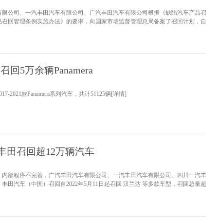
有限公司、一汽丰田汽车有限公司、广汽丰田汽车有限公司根据《缺陷汽车产品召
品召回管理条例实施办法》的要求，向国家市场监督管理总局备案了召回计划，自
。一、丰田汽车（中国）投资有限公司召回2021年11月15日至2023年1月10日期间
共计25734辆。二、一汽丰田汽车有限公司召回2022...
[详情]
回5万余辆Panamera
7-2021款Panamera系列汽车，共计51125辆
[详情]
丰田召回超12万辆汽车
统）内部程序不完善，广汽丰田汽车有限公司、一汽丰田汽车有限公司、四川一汽丰
田汽车（中国）召回自2022年5月11日起召回 汉兰达 等多款车型，召回总量超