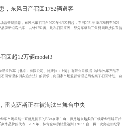
患，东风日产召回1752辆逍客
场监管局消息，东风汽车召回自2022年4月22日起，召回2021年10月26日至2021
日产品牌新逍客汽车，共计1752辆。此次召回原因：部分车辆前三角臂因焊接位置偏
端情况下，前三角臂焊接部位可能因外力冲击发生开裂，引起车辆突发跑偏，存在
角臂的生产批号，对属于风险批次的前三角臂进行免费...
[详情]
回超12万辆model3
日，特斯拉汽车（北京）有限公司、特斯拉（上海）有限公司根据《缺陷汽车产品召
品召回管理条例实施办法》的要求，向国家市场监督管理总局备案了召回计划。自
月11日至2022年1月25日期间的部分进口及国产Model 3电动汽车，共计127785
，国产Model 3汽车93578...
[详情]
，雷克萨斯正在被淘汰出舞台中央
的豪华车市场虽然一直都是德系的BBA在唱主角，但是越来越多的二线豪华品牌开始
豪华品牌的代表，2021年，林肯全年的销量达到了91621台，再一次突破新纪录