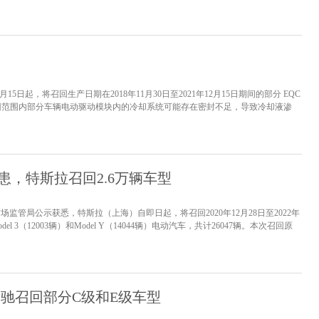
。为了在销量上再次实现突破，令旗下的产品矩阵更加完善提升市场竞争力，林肯品
车官方指导价：25.28-34.08万元，提...
[详情]
5日起，将召回生产日期在2018年11月30日至2021年12月15日期间的部分 EQC
召回范围内部分车辆电动驱动模块内的冷却系统可能存在密封不足，导致冷却液渗
的绝缘电阻值，极端情况下车辆可能无...
[详情]
患，特斯拉召回2.6万辆车型
市场监管局公示获悉，特斯拉（上海）自即日起，将召回2020年12月28日至2022年
l 3（12003辆）和Model Y（14044辆）电动汽车，共计26047辆。本次召回原
时会有微小移动，因软件（2021.44至2021.44.30.6版本）没有纠正功能，长
缩机停止工...
[详情]
奔驰召回部分C级和E级车型