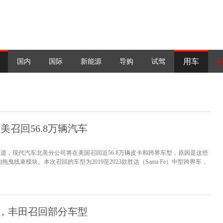
用车
国内
国际
新能源
导购
试驾
美召回56.8万辆汽车
媒报道，现代汽车北美分公司将在美国召回近56.8万辆皮卡和跨界车型，原因是这些
线束模块。本次召回的车型为2019至2023款胜达（Santa Fe）中型跨界车，
2022至2023款插电式混合动力车型，以及2022至2023款Santa Cruz紧凑型皮卡。
车辆停在室外，并远离...
[详情]
，丰田召回部分车型