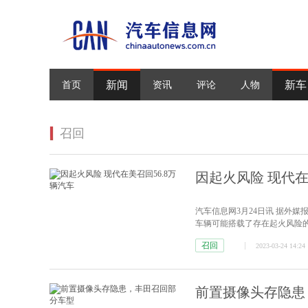
新闻
新车
首页
资讯
评论
人物
召回
因起火风险 现代在
汽车信息网3月24日讯 据外
车辆可能搭载了存在起火风险的拖曳
包括2021至2023款混动版车型和
召回
2023-03-24 14:24
现代建议车主在完成维修之前将
前置摄像头存隐患