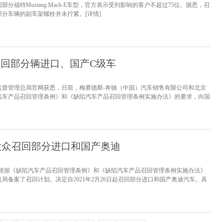
分福特Mustang Mach-E车型，官方表示受到影响的客户不超过75位。据悉，召
部分车辆的副车架螺栓并未拧紧。
[详情]
召回部分辆进口、国产C级车
监督管理总局官网获悉，日前，梅赛德斯-奔驰（中国）汽车销售有限公司和北京
汽车产品召回管理条例》和《缺陷汽车产品召回管理条例实施办法》的要求，向国
计划，共涉及125568辆进口和国产C级车。图片来源：梅赛德斯-奔驰官网涉及车
月9日至2018年2月28日期间的部分进口和国产C级（205平...
[详情]
大众召回部分进口和国产奥迪
司根据《缺陷汽车产品召回管理条例》和《缺陷汽车产品召回管理条例实施办法》
局备案了召回计划。决定自2021年2月26日起召回部分进口和国产奥迪汽车。具
2020年11月24日生产的部分国产A6L 2.0T车辆，共计118074辆；（二）2019年
部分进口A6 Avant ...
[详情]