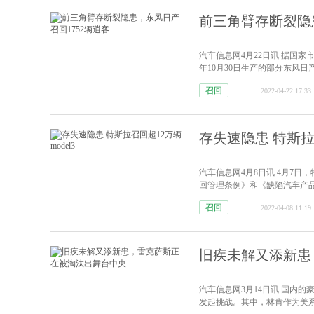
前三角臂存断裂隐
汽车信息网4月22日讯 据国家市
年10月30日生产的部分东风
移，导致强度不满足要求。极
召回
2022-04-22 17:33
安全隐患。处理措施：检查前三
存失速隐患 特斯拉召
汽车信息网4月8日讯 4月7
回管理条例》和《缺陷汽车产
即日起，召回生产日期在2019年1
召回
2022-04-08 11:19
辆（其中进口Model 3汽车34207辆
旧疾未解又添新患
汽车信息网3月14日讯 国内
发起挑战。其中，林肯作为美系