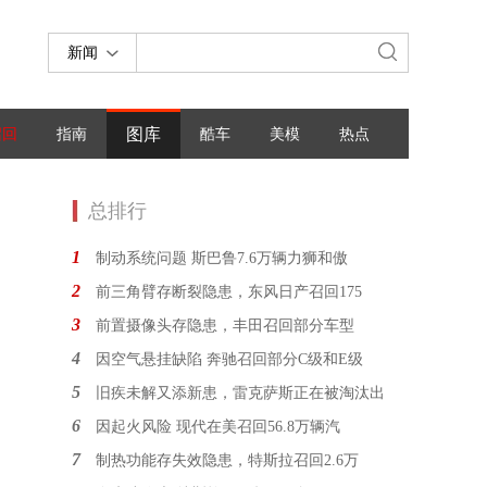
新闻
图库
召回
指南
酷车
美模
热点
总排行
1
制动系统问题 斯巴鲁7.6万辆力狮和傲
2
前三角臂存断裂隐患，东风日产召回175
3
前置摄像头存隐患，丰田召回部分车型
4
因空气悬挂缺陷 奔驰召回部分C级和E级
5
旧疾未解又添新患，雷克萨斯正在被淘汰出
6
因起火风险 现代在美召回56.8万辆汽
7
制热功能存失效隐患，特斯拉召回2.6万