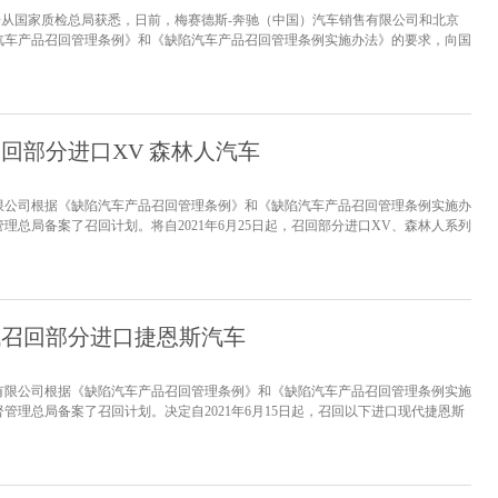
，据从国家质检总局获悉，日前，梅赛德斯-奔驰（中国）汽车销售有限公司和北京
汽车产品召回管理条例》和《缺陷汽车产品召回管理条例实施办法》的要求，向国
，共涉及385台进口和国产C级、E级轿车。2015年4月7日至2017年1月23日
驰制造的C级、E级轿车，共计385台。召回原因：这次正式...
[详情]
回部分进口XV 森林人汽车
限公司根据《缺陷汽车产品召回管理条例》和《缺陷汽车产品召回管理条例实施办
理总局备案了召回计划。将自2021年6月25日起，召回部分进口XV、森林人系列
（一）2017年8月9日至2019年4月26日期间生产的部分进口2018-2019年款XV系
年9月3日至2019年5月31日...
[详情]
代召回部分进口捷恩斯汽车
有限公司根据《缺陷汽车产品召回管理条例》和《缺陷汽车产品召回管理条例实施
管理总局备案了召回计划。决定自2021年6月15日起，召回以下进口现代捷恩斯
29日至2016年3月21日生产的现代捷恩斯3.0 GDI 2WD汽车，共计582辆；2014年6
捷恩斯3.0 GDI 4...
[详情]