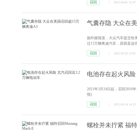
召回
2021-04-01 15:47
范，市场监管总局于2020年11
气囊存隐 大众在美
据外媒报道，大众汽车提交给美
过15万辆奥迪汽车，原因是
响在2015年至2020年间生产的1
召回
2021-03-29 14:01
司表示，用于检测乘客座位是否有
电池存在起火风险 
2021年3月24日起，召回2016
情]
召回
2021-03-24 14:22
螺栓并未拧紧 福特召回