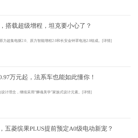
肉”，搭载超级增程，坦克要小心了？
由原力超集电驱2.0、原力智能增程2.0和长安金钟罩电池2.0组成。
[详情]
10.97万元起，法系车也能如此懂你！
设计理念，继续采用“狮魂美学”家族式设计元素。
[详情]
，五菱缤果PLUS提前预定A0级电动新宠？