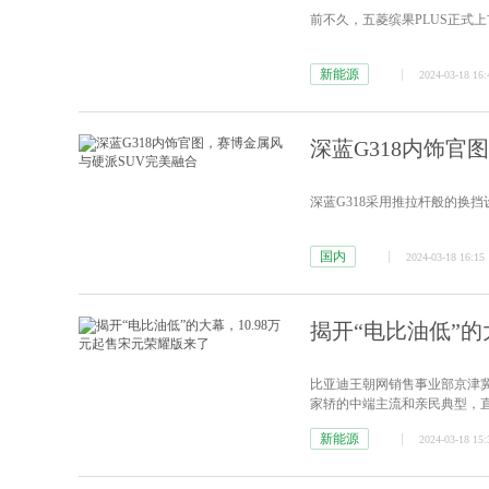
前不久，五菱缤果PLUS正式上市
新能源
2024-03-18 16:
深蓝G318内饰官
深蓝G318采用推拉杆般的换
国内
2024-03-18 16:15
揭开“电比油低”的
比亚迪王朝网销售事业部京津
家轿的中端主流和亲民典型，直
新能源
2024-03-18 15: