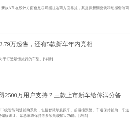
，新款A7L在设计方面也是尽可能往这两方面靠拢，其提供新潮套装和动感套装两
12.79万起售，还有5款新车年内亮相
致力于打造最懂旅行的车型。
[详情]
得2500万用户支持？三款上市新车给你满分答
标配了L2级智能驾驶辅助系统，包括智慧续航跟车、前碰撞预警、车道保持辅助、车道
能偏移避让、紧急车道保持等多项驾驶辅助功能。
[详情]