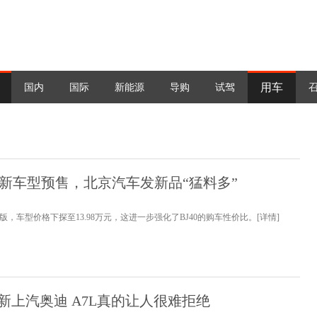
用车
国内
国际
新能源
导购
试驾
J40新车型预售，北京汽车发新品“猛料多”
耀版，车型价格下探至13.98万元，这进一步强化了BJ40的购车性价比。
[详情]
新上汽奥迪 A7L真的让人很难拒绝