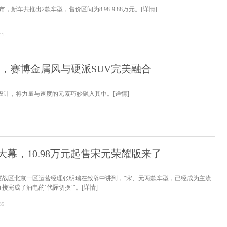
，新车共推出2款车型，售价区间为8.98-9.88万元。
[详情]
41
图，赛博金属风与硬派SUV完美融合
挡设计，将力量与速度的元素巧妙融入其中。
[详情]
大幕，10.98万元起售宋元荣耀版来了
冀战区北京一区运营经理张明瑞在致辞中讲到，“宋、元两款车型，已经成为主流
接完成了油电的‘代际切换’“。
[详情]
35