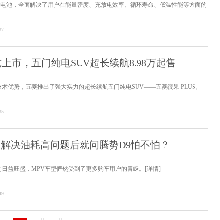
罩电池，全面解决了用户在能量密度、充放电效率、循环寿命、低温性能等方面的
37
式上市，五门纯电SUV超长续航8.98万起售
术优势，五菱推出了强大实力的超长续航五门纯电SUV——五菱缤果 PLUS。
35
，解决油耗高问题后就问腾势D9怕不怕？
的日益旺盛，MPV车型俨然受到了更多购车用户的青睐。
[详情]
49