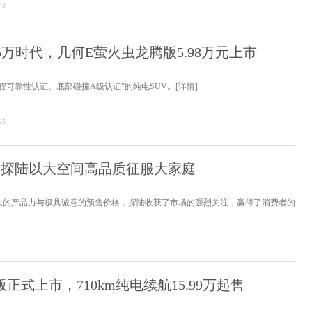
43
入5万时代，几何E萤火虫龙腾版5.98万元上市
程可靠性认证、底部碰撞A级认证”的纯电SUV。
[详情]
25
起，探陆以大空间高品质征服大家庭
大的产品力与极具诚意的预售价格，探陆收获了市场的强烈关注，赢得了消费者的
正式上市，710km纯电续航15.99万起售