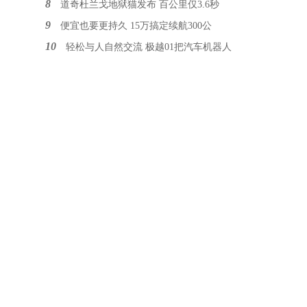
8
道奇杜兰戈地狱猫发布 百公里仅3.6秒
9
便宜也要更持久 15万搞定续航300公
10
轻松与人自然交流 极越01把汽车机器人