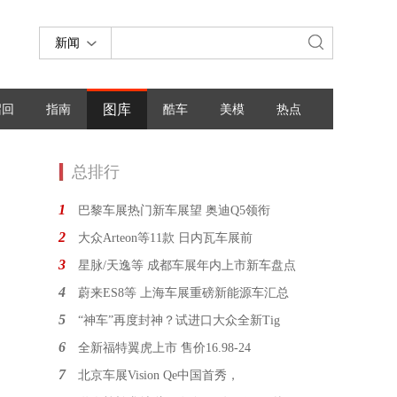
新闻
图库
召回
指南
酷车
美模
热点
总排行
1
巴黎车展热门新车展望 奥迪Q5领衔
2
大众Arteon等11款 日内瓦车展前
3
星脉/天逸等 成都车展年内上市新车盘点
4
蔚来ES8等 上海车展重磅新能源车汇总
5
“神车”再度封神？试进口大众全新Tig
6
全新福特翼虎上市 售价16.98-24
7
北京车展Vision Qe中国首秀，