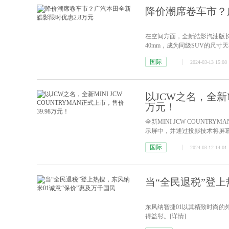
降价潮席卷车市？
在空间方面，全新皓影汽油版长 宽 
40mm，成为同级SUV的尺寸
国际
2024-03-13 15:08
以JCW之名，全新MI
万元！
全新MINI JCW COUNT
示屏中，并通过投影技术将屏
国际
2024-03-12 14:01
当“全民退税”登上
东风纳智捷01以其精致时尚
得益彰。
[详情]