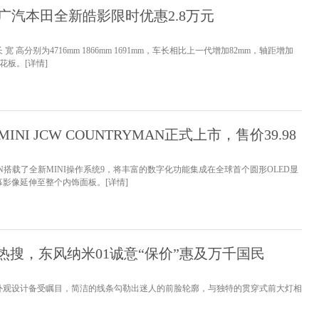
广汽本田全新皓影限时优惠2.8万元
高分别为4716mm 1866mm 1691mm，车长相比上一代增加82mm，轴距增加
天花板。
[详情]
NI JCW COUNTRYMAN正式上市，售价39.98
RYMAN搭载了全新MINI操作系统9，将丰富的数字化功能集成在全球首个圆形OLED显
幕影像延伸至整个内饰面板。
[详情]
热搜，东风纳米01诚意“保价”惠及万千国民
的外观设计备受瞩目，简洁的线条勾勒出迷人的前脸轮廓，与独特的贯穿式前大灯相