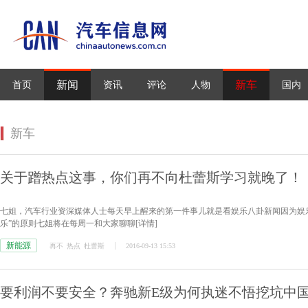
新闻
新车
首页
资讯
评论
人物
国内
新车
关于蹭热点这事，你们再不向杜蕾斯学习就晚了！
七姐，汽车行业资深媒体人士每天早上醒来的第一件事儿就是看娱乐八卦新闻因为娱
乐”的原则七姐将在每周一和大家聊聊
[详情]
新能源
再不
热点
杜蕾斯
2016-09-13 15:53
要利润不要安全？奔驰新E级为何执迷不悟挖坑中