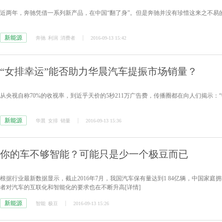
近两年，奔驰凭借一系列新产品，在中国“翻了身”。但是奔驰并没有珍惜这来之不易的
新能源
奔驰
利润
消费者
2016-09-13 15:42
“女排幸运”能否助力华晨汽车提振市场销量？
从央视自称70%的收视率，到近乎天价的5秒211万广告费，传播圈都在向人们揭示：
新能源
华晨
女排
销量
2016-09-13 15:36
你的车不够智能？可能只是少一个极豆而已
根据行业最新数据显示，截止2016年7月，我国汽车保有量达到1 84亿辆，中国家庭
者对汽车的互联化和智能化的要求也在不断升高
[详情]
新能源
智能
极豆
2016-09-13 15:26