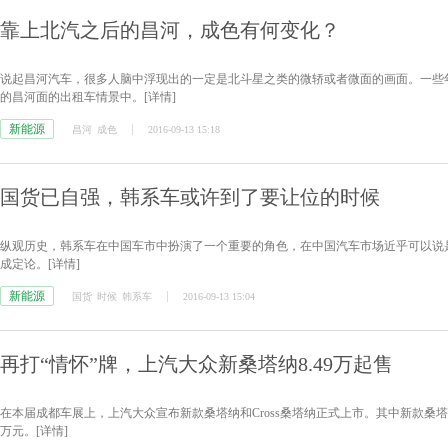
靠上北汽之后的昌河，成色有何变化？
说起昌河汽车，很多人脑中浮现出的一定是北斗星之类的微轿或者微面的画面。一些
的昌河面的出租车情景中。
[详情]
新能源
昌河
成色
2016-09-13 15:18
国货已自强，韩系车或许到了要让位的时候
纵观历史，韩系车在中国车市中扮演了一个重要的角色，在中国汽车市场近乎可以说
成定论。
[详情]
新能源
国货
时候
韩系车
2016-09-13 15:04
再打“情怀”牌，上汽大众新桑塔纳8.49万起售
在本届成都车展上，上汽大众宣布新款桑塔纳和Cross桑塔纳正式上市。其中新款桑塔纳售价区间为8
万元。
[详情]