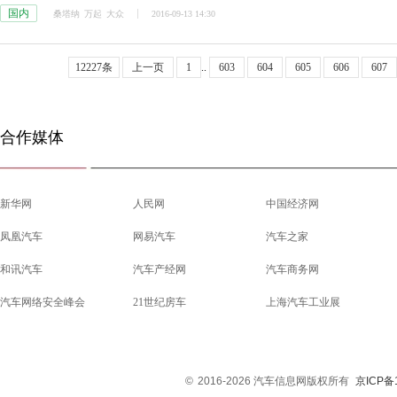
国内
桑塔纳
万起
大众
2016-09-13 14:30
12227条
上一页
1
..
603
604
605
606
607
合作媒体
新华网
人民网
中国经济网
凤凰汽车
网易汽车
汽车之家
和讯汽车
汽车产经网
汽车商务网
汽车网络安全峰会
21世纪房车
上海汽车工业展
©
2016-2026 汽车信息网版权所有
京ICP备1