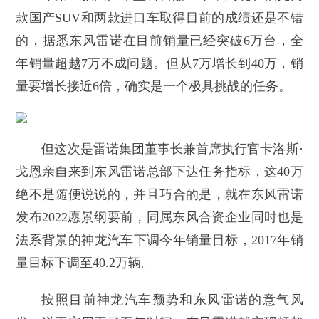
款国产SUV和两款进口车取得目前的成绩还是不错
的，据悉东风雷诺在目前销量已经突破6万台，全
年销量超越7万不成问题。但从7万增长到40万，销
量要增长接近6倍，确实是一个极具挑战的任务。
但这次是雷诺集团董事长兼首席执行官卡洛斯·
戈恩亲自来到东风雷诺总部下达任务指标，这40万
绝不是随便说说的，并且巧合的是，就在东风雷诺
发布2022愿景纲要前，同属东风合资企业同时也是
法系背景的神龙汽车下调今年销量目标，2017年销
量目标下调至40.2万辆。
按照目前神龙汽车颓势和东风雷诺的意气风