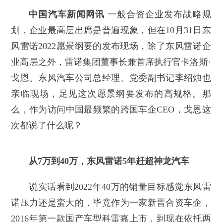
中国汽车新闻网讯
一般合资企业发布战略规
划，企业最高层出席是普遍现象，但在10月31日东
风雷诺2022愿景纲要的发布现场，除了东风雷诺企
业高层之外，雷诺集团董事长兼首席执行官卡洛斯·
戈恩、东风汽车公司总经理、党委副书记李绍烛也
亲临现场，足见这次愿景纲要发布的高规格。那
么，作为访问中国最频繁的跨国车企CEO，戈恩这
次都说了什么呢？
从7万到40万，东风雷诺5年赶超神龙汽车
说实话看到2022年40万的销量目标感觉东风雷
诺压力还是蛮大的，毕竟作为一家新晋合资车企，
2016年第一款国产车型科雷嘉上市，到现在依托两