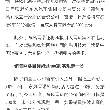
动车将依托易捷特进行开发销售。易捷特是由雷诺-
日产联盟和东风汽车集团股份合资公司（简称东
风）成立一家新的合资公司，雷诺、日产各持有易
捷特25%的股份，而东风持有剩余的50%股份。
此外，东风雷诺还将积极引入雷诺集团在电动
车、自动驾驶和智能网联方面的先进技术，满足中
国消费者，尤其是年轻一代消费者的需求。
销售网络目标超过400家 实现翻一番
除了销量目标和新车引入之外，据福兰介绍，
到2022年，东风雷诺经销商店将超过400家。另据
了解，到今年年底，东风雷诺的经销商网络目标是
200家，未来5年实现翻一番，如果销量持续走高的