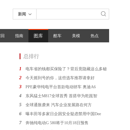
新闻
图库
召回
指南
酷车
美模
热点
总排行
1
电车省的钱都买保险了？背后竟隐藏这么多秘
2
今天摇到号的你，这些选车推荐请拿好
3
PPE豪华纯电平台首款电动轿车 奥迪A6
4
东风猛士M817全球首秀 首搭华为乾崑智
5
全球通胀袭来 汽车企业发展路在何方
6
曝丰田等多家日企因安全疑虑禁用中国Dee
7
奔驰纯电动G 580将于10月18日预售