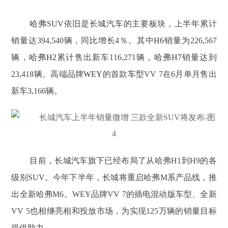
哈弗
SUV依旧是长城汽车的主要板块，上半年累计
销量达394,540辆，同比增长4％。其中
H6
销量为226,567
辆，
哈弗H2
累计售出新车116,271辆，
哈弗H7
销量达到
23,418辆。高端品牌
WEY
的首款
车型
VV 7在6月单月售出
新车3,166辆。
目前，长城汽车旗下已经布局了从哈弗H1到H9的各
级别SUV。今年下半年，长城将重启哈弗M系产品线，推
出全新哈弗M6。WEY品牌
VV 7的插电混动版车型、
全新
VV 5也相继亮相和投放市场，为实现125万辆的销量目标
提供助力。