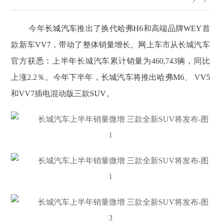
今年
长城
汽车
推出了换代
哈弗H6
和
高端品牌
WEY
首
款新车V
V7
，带动了整体销量增长
。网上车市从长城汽车
官方获悉：上半年长城汽车累计销量为460,743辆，同比
上涨2.2％。今年下半年，长城汽车将推出
哈弗M6
、 V
V5
和VV7插电混动版三款
SUV
。