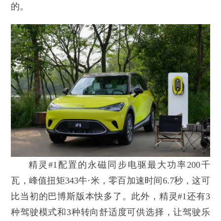
的。
精灵#1配置的永磁同步电驱最大功率200千
瓦，峰值扭矩343牛·米，零百加速时间6.7秒，这可
比当初的巴博斯版本快多了。此外，精灵#1还有3
种驾驶模式和3种转向舒适度可供选择，让驾驶乐