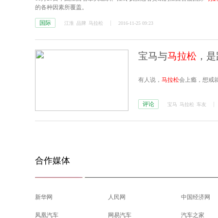
的各种因素所覆盖。
国际
江淮
品牌
马拉松
2016-11-25 09:23
宝马与
马拉松
，是
有人说，
马拉松
会上瘾，想戒
评论
宝马
马拉松
车友
合作媒体
新华网
人民网
中国经济网
凤凰汽车
网易汽车
汽车之家