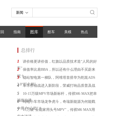
新闻
图库
召回
指南
酷车
美模
热点
总排行
1
讲价格更讲价值，红旗以品质技术造“人民的好
车”
2
保值率比肩BBA，所以还有什么理由不买蔚来
呢？
3
稳站智电第一梯队，阿维塔首搭华为乾崑ADS
3.0“打个样”
4
车市价格战进入新阶段，荣威打响品质普及战
5
10-15万级MPV市场新标杆，传祺M6 MAX把幸
福值拉满
6
纯电小车市场龙争虎斗，奇瑞新能源为何能戳
中用户“心巴”？
7
15万级“全能家用头号MPV”，传祺M6 MAX用