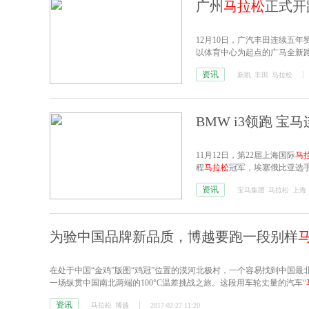
广州
马拉松
正式开
12月10日，广汽丰田连续五年
以体育中心为起点的广马全新
资讯
新凯
丰田
马拉松
BMW i3领跑 
11月12日，第22届上海国际
马
程
马拉松
冠军，埃塞俄比亚选手
拉松
。
资讯
宝马集团
马拉松
上海
为验中国品牌新品质，博越要跑一段别样
在处于中国“金鸡”版图“鸡冠”位置的漠河北极村，一个容易找到中国
一场纵贯中国南北两端的100°C温差挑战之旅。这段用车轮丈量的汽车“
资讯
马拉松
博越
2017-02-27 11:20