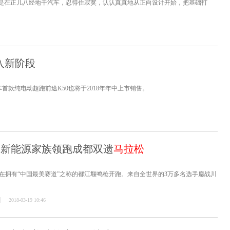
是在正儿八经地干汽车，忍得住寂寞，认认真真地从正向设计开始，把基础打
入新阶段
首款纯电动超跑前途K50也将于2018年年中上市销售。
马新能源家族领跑成都双遗
马拉松
在拥有“中国最美赛道”之称的都江堰鸣枪开跑。来自全世界的3万多名选手鏖战川
2018-03-19 10:46