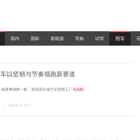
用车
国内
国际
新能源
导购
试驾
车以坚韧与节奏领跑新赛道
一场赛事独树一帜，那就是长城汽车智慧工厂
马拉松
。
2024-05-24 17:17