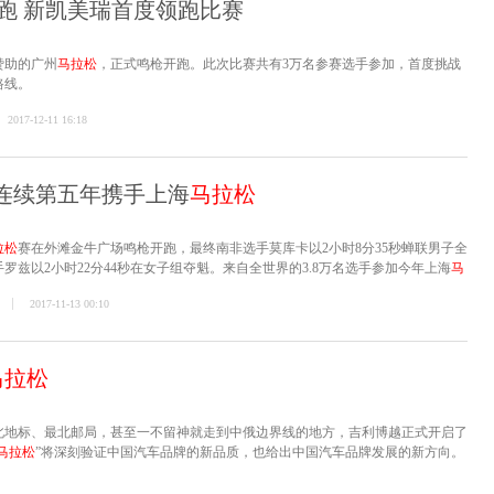
跑 新凯美瑞首度领跑比赛
赞助的广州
马拉松
，正式鸣枪开跑。此次比赛共有3万名参赛选手参加，首度挑战
路线。
2017-12-11 16:18
宝马连续第五年携手上海
马拉松
拉松
赛在外滩金牛广场鸣枪开跑，最终南非选手莫库卡以2小时8分35秒蝉联男子全
罗兹以2小时22分44秒在女子组夺魁。来自全世界的3.8万名选手参加今年上海
马
2017-11-13 00:10
马拉松
最北地标、最北邮局，甚至一不留神就走到中俄边界线的地方，吉利博越正式开启了
马拉松
”将深刻验证中国汽车品牌的新品质，也给出中国汽车品牌发展的新方向。