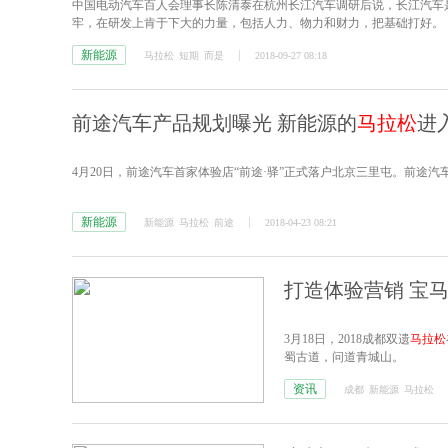
中国电动汽车百人会理事长陈清泰在杭州长江汽车调研后说，长江汽车
牢，在研发上肯于下大的力量，包括人力、物力和财力，把基础打好。
新能源
马拉松
短期
而是
2018-09-27 08:18
前途汽车产品规划曝光 新能源的
马拉松
进
4月20日，前途汽车首家体验店“前途·驿”正式落户北京三里屯。前途汽车
新能源
新能源
马拉松
前途
2018-04-23 08:21
打造体验营销 宝
3月18日，2018成都双遗
马拉松
蜀古道，问道青城山。
资讯
成都
新能源
马拉松