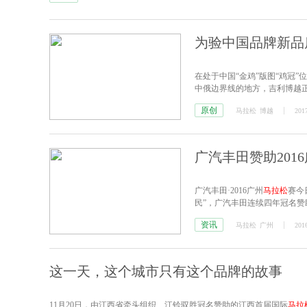
为验中国品牌新品
在处于中国“金鸡”版图“鸡冠
中俄边界线的地方，吉利博越正
车“
马拉松
”将深刻验证中国汽
原创
马拉松
博越
2017
广汽丰田赞助201
广汽丰田·2016广州
马拉松
赛今
民”，广汽丰田连续四年冠名赞
各赛程引导车，以“全擎”动力
资讯
马拉松
广州
2016
这一天，这个城市只有这个品牌的故事
11月20日，由江西省牵头组织、江铃驭胜冠名赞助的江西首届国际
马拉