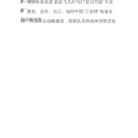
实力说话
8
卷出全新高度 新款飞凡R7与F7是20万级“天花
板”
9
聚焦、合作、出口，福特中国“三张牌”加速全
新战略转型
10
跨国车企战略撤退，国家队东风纳米强势进攻