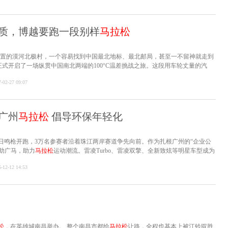
质，博越要跑一段别样
马拉松
”位置的漠河北极村，一个容易找到中国最北地标、最北邮局，甚至一不留神就走到
式开启了一场纵贯中国南北两端的100°C温差挑战之旅。这段用车轮丈量的汽
车品牌的新品质，也给出中国汽车品牌发展的新方向。
-02-27 09:07
6广州
马拉松
倡导环保年轻化
日鸣枪开跑，3万名参赛者沿着珠江两岸赛道争先向前。作为扎根广州的“企业公
助广马，助力
马拉松
运动潮流。雷凌Turbo、雷凌双擎、全新致炫等明星车型成为
领跑广马。
-12-12 14:53
松
，在英雄城南昌举办。 整个南昌市都给
马拉松
让路，全程也基本上被江铃驭胜