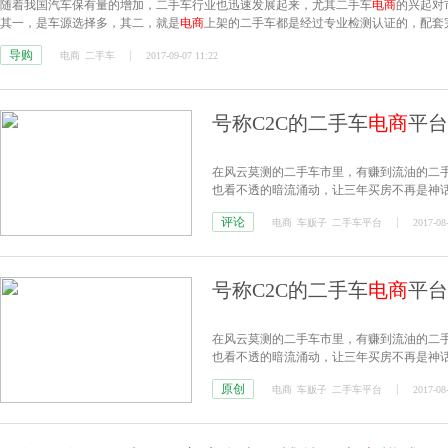
随着我国汽车保有量的增加，二手车行业也迅速发展起来，尤其二手车
电商
的兴起对
其一，是车源选择多，其二，就是
电商
上架的二手车都是经过专业检测认证的，配套
上门检测服务都是“形同虚设”。
导购
电商
二手车
2017-09-07 11:22
号称C2C的二手车
电商
平台
在风云莫测的二手车市里，有赚到流油的二手
也看不透的暗流涌动，让三年买房不再是神
评论
电商
车贩子
二手车平台
2017-08
号称C2C的二手车
电商
平台
在风云莫测的二手车市里，有赚到流油的二手
也看不透的暗流涌动，让三年买房不再是神
原创
电商
车贩子
二手车平台
2017-08