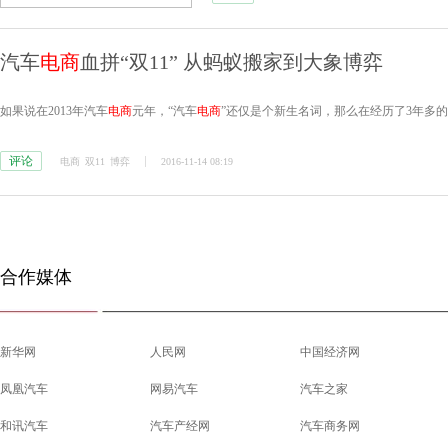
汽车
电商
血拼“双11” 从蚂蚁搬家到大象博弈
如果说在2013年汽车
电商
元年，“汽车
电商
”还仅是个新生名词，那么在经历了3年多
评论
电商
双11
博弈
2016-11-14 08:19
合作媒体
新华网
人民网
中国经济网
凤凰汽车
网易汽车
汽车之家
和讯汽车
汽车产经网
汽车商务网