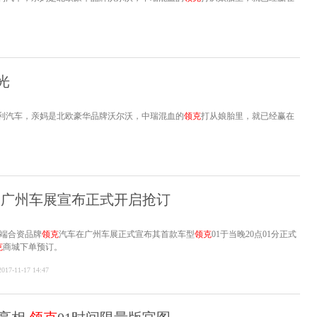
。
光
利汽车，亲妈是北欧豪华品牌沃尔沃，中瑞混血的
领克
打从娘胎里，就已经赢在
。
相 广州车展宣布正式开启抢订
球高端合资品牌
领克
汽车在广州车展正式宣布其首款车型
领克
01于当晚20点01分正式
克
商城下单预订。
2017-11-17 14:47