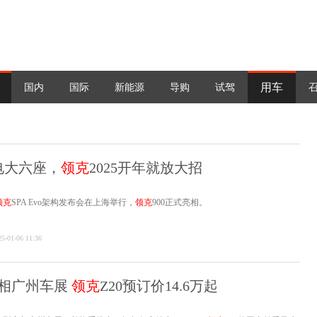
用车
国内
国际
新能源
导购
试驾
电大六座，
领克
2025开年就放大招
领克
SPA Evo架构发布会在上海举行，
领克
900正式亮相。
25-01-06 11:36
相广州车展
领克
Z20预订价14.6万起