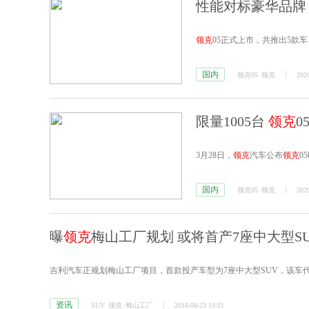
性能对标豪华品
领克
05正式上市，共推出5款车，
国内
领克05
领克
2020
限量1005台
领克
0
3月28日，
领克
汽车公布
领克
0
国内
领克05
领克
2020
曝
领克
梅山工厂规划 或将首产7座中大型S
吉利汽车正规划梅山工厂项目，首款投产车型为7座中大型SUV，该车代
资讯
SUV
领克
梅山工厂
2018-08-23 10:01