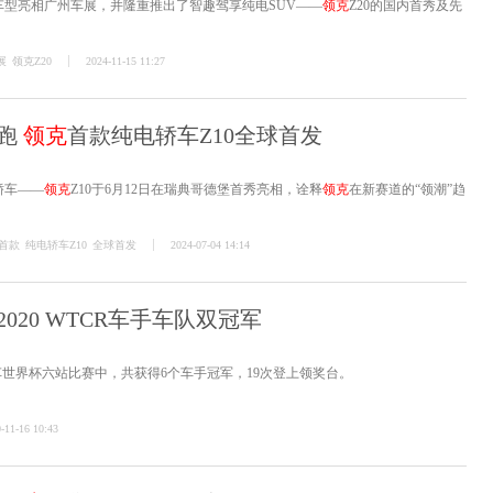
车型亮相广州车展，并隆重推出了智趣驾享纯电SUV——
领克
Z20的国内首秀及先
展
领克Z20
2024-11-15 11:27
轿跑
领克
首款纯电轿车Z10全球首发
轿车——
领克
Z10于6月12日在瑞典哥德堡首秀亮相，诠释
领克
在新赛道的“领潮”趋
首款
纯电轿车Z10
全球首发
2024-07-04 14:14
020 WTCR车手车队双冠军
房车世界杯六站比赛中，共获得6个车手冠军，19次登上领奖台。
-11-16 10:43