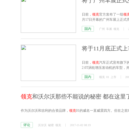
将于广州车展正式
日前，
领克
官方发布了一组
领
月17日开幕的广州车展上正式
国内
广州
车展
领克
将于11月底正式上
日前，
领克
汽车正式宣布旗下
2.0T涡轮增压发动机的车型，
元。
国内
领克
01
上市
20
领克
和沃尔沃那些不能说的秘密 都在这里
作为沃尔沃和吉利的合资品牌，
领克
01的威名一直威震四方。但在之前
评论
沃尔沃
秘密
领克
2017-11-02 08:19