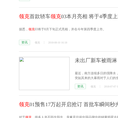
领克
首款轿车
领克
03本月亮相 将于4季度
据悉，
领克
03将于8月下旬正式亮相，并在今年第四季度上市。
资讯
领克
2018-08-10 16:18
未出厂新车被雨
最近，南方连续多日的强降水
突如其来的大暴雨对于人们的
时间内的降水量太大，超过了
资讯
领克
2018-07-07 
了漏雨情况。
领克
01预售17万起开启抢订 首批车瞬间秒
对于
领克
，很多人并不陌生陌生。亲爹是目前中国品牌中的销量明星吉