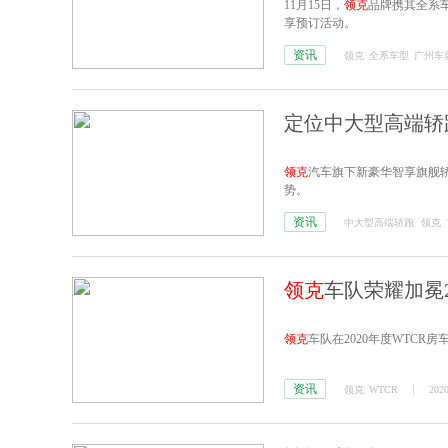
11月15日，
领克
品牌携其全系
享预订活动。
资讯
领克
全系车型
广州车
定位中大型高端
领克
汽车旗下新豪华智享旗舰
势。
资讯
中大型高端轿跑
领克
领克
车队荣耀加冕2
领克
车队在2020年度WTCR
资讯
领克
WTCR
2020