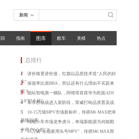
新闻
图库
召回
指南
酷车
美模
热点
总排行
1
讲价格更讲价值，红旗以品质技术造“人民的好
车”
2
保值率比肩BBA，所以还有什么理由不买蔚来
呢？
3
稳站智电第一梯队，阿维塔首搭华为乾崑ADS
3.0“打个样”
4
车市价格战进入新阶段，荣威打响品质普及战
5
10-15万级MPV市场新标杆，传祺M6 MAX把幸
福值拉满
6
纯电小车市场龙争虎斗，奇瑞新能源为何能戳
中用户“心巴”？
7
15万级“全能家用头号MPV”，传祺M6 MAX用