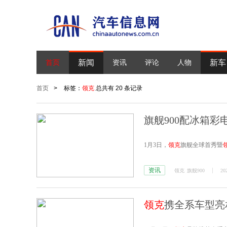
新闻
新车
首页
资讯
评论
人物
首页
>
标签：
领克
总共有 20 条记录
旗舰900配冰箱彩
1月3日，
领克
旗舰全球首秀暨
资讯
领克
旗舰900
20
领克
携全系车型亮