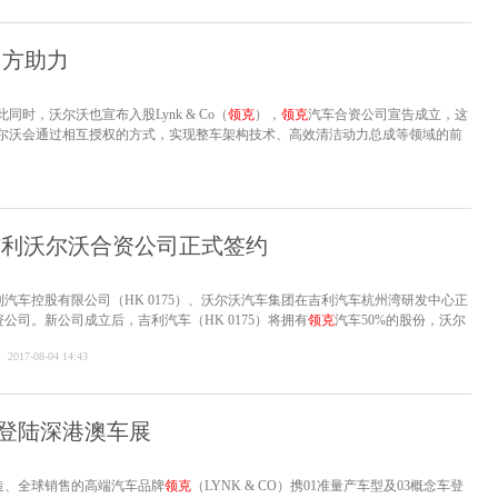
多方助力
时，沃尔沃也宣布入股Lynk & Co（
领克
），
领克
汽车合资公司宣告成立，这
尔沃会通过相互授权的方式，实现整车架构技术、高效清洁动力总成等领域的前
吉利沃尔沃合资公司正式签约
汽车控股有限公司（HK 0175）、沃尔沃汽车集团在吉利汽车杭州湾研发中心正
公司。新公司成立后，吉利汽车（HK 0175）将拥有
领克
汽车50%的股份，沃尔
控股集团拥有20%的股份。
2017-08-04 14:43
型登陆深港澳车展
造、全球销售的高端汽车品牌
领克
（LYNK & CO）携01准量产车型及03概念车登