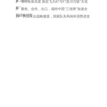
实力说话
8
卷出全新高度 新款飞凡R7与F7是20万级“天花
板”
9
聚焦、合作、出口，福特中国“三张牌”加速全
新战略转型
10
跨国车企战略撤退，国家队东风纳米强势进攻