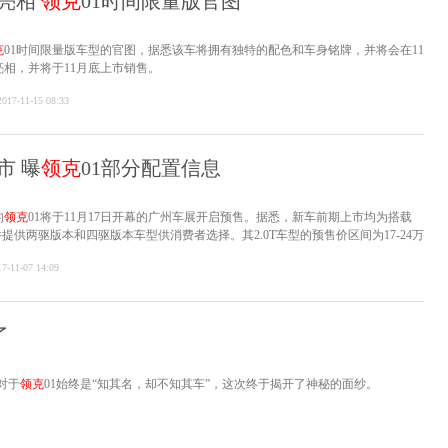
亮相
领克
01时间限量版官图
克
01时间限量版车型的官图，据悉该车将拥有独特的配色和车身铭牌，并将会在11
亮相，并将于11月底上市销售。
2017-11-15 08:33
市 曝
领克
01部分配置信息
的
领克
01将于11月17日开幕的广州车展开启预售。据悉，新车前期上市均为搭载
并提供两驱版本和四驱版本车型供消费者选择。其2.0T车型的预售价区间为17-24万
17-11-07 14:09
了
对于
领克
01始终是“知其名，却不知其车”，这次终于揭开了神秘的面纱。