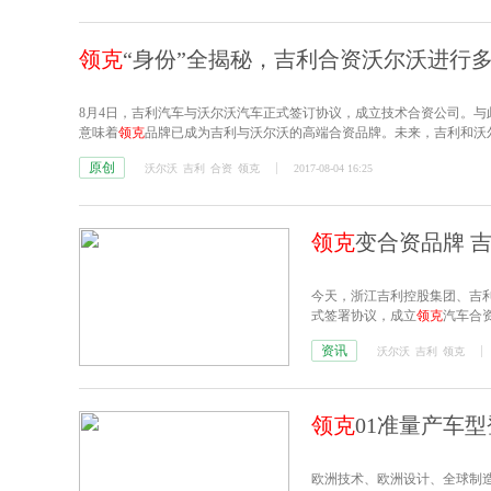
领克
“身份”全揭秘，吉利合资沃尔沃进行
8月4日，吉利汽车与沃尔沃汽车正式签订协议，成立技术合资公司。与此同
意味着
领克
品牌已成为吉利与沃尔沃的高端合资品牌。未来，吉利和沃
沿技术共享，与零部件联合采购。
原创
沃尔沃
吉利
合资
领克
2017-08-04 16:25
领克
变合资品牌 
今天，浙江吉利控股集团、吉利
式签署协议，成立
领克
汽车合资
沃汽车拥有30%的股份，吉利
资讯
沃尔沃
吉利
领克
领克
01准量产车
欧洲技术、欧洲设计、全球制