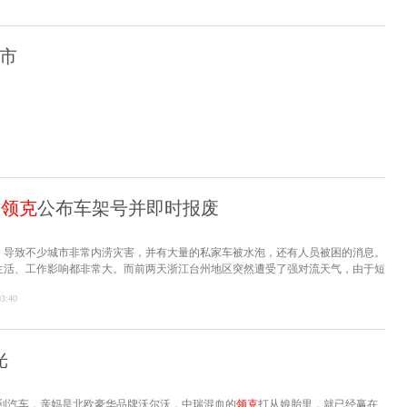
上市
淋
领克
公布车架号并即时报废
，导致不少城市非常内涝灾害，并有大量的私家车被水泡，还有人员被困的消息。
生活、工作影响都非常大。而前两天浙江台州地区突然遭受了强对流天气，由于短
当地
领克
亚欧汽车制造基地总装车间初始的排水系统设计承受能力，使得顶棚发生
03:40
光
利汽车，亲妈是北欧豪华品牌沃尔沃，中瑞混血的
领克
打从娘胎里，就已经赢在