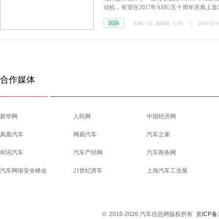
动机，有望在2017年AMG五十周年庆典上
国际
AMG
GT
发动机
4
0T
2016-11-0
合作媒体
新华网
人民网
中国经济网
凤凰汽车
网易汽车
汽车之家
和讯汽车
汽车产经网
汽车商务网
汽车网络安全峰会
21世纪房车
上海汽车工业展
©
2016-2026 汽车信息网版权所有
京ICP备1