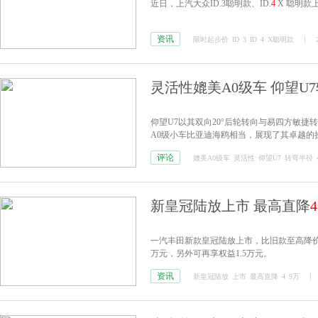
近日，上汽大众ID.3聪明款、ID.
4
X 聪明款
资讯
限时起步价
ID
3
ID
4
X聪明款
灵活性媲美A0级车 仰望U
仰望U7以其双向20°后轮转向与易四方敏
A0级小车比亚迪海鸥相当，展现了其卓越的
评论
媲美A0级车
灵活性
仰望U7
转弯半径
新皇冠陆放上市 最高直降
4
一汽丰田新款皇冠陆放上市，比旧款至高降
万元，另外可再享权益1.5万元。
资讯
新皇冠陆放
上市
最高直降
4
9万