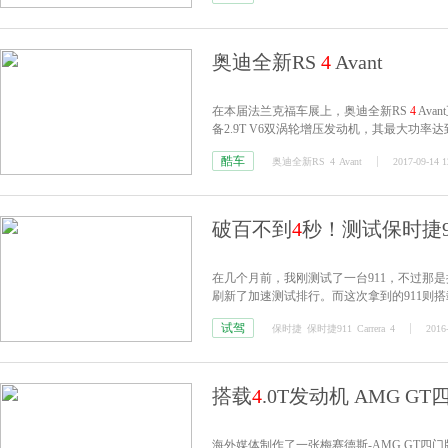
奥迪全新RS
4
Avant
在本届法兰克福车展上，奥迪全新RS
4
Ava
备2.9T V6双涡轮增压发动机，其最大功率达
变速箱，此外作为RS车型，quattro四驱系
酷车
奥迪全新RS
4
Avant
2017-09-14 1
最高时速250km h。
破百不到
4
秒！测试保时捷911
在几个月前，我刚测试了一台911，不过那是搭载
刷新了加速测试排行。而这次拿到的911则搭
TS慢了1秒不到一点，
4
秒之内便可破百。
试驾
保时捷
保时捷911
Carrera
4
2016
搭载
4
.0T发动机 AMG 
海外媒体制作了一张梅赛德斯-AMG GT四门