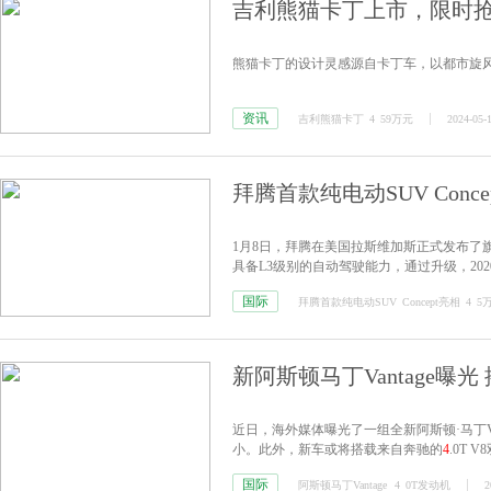
吉利熊猫卡丁上市，限时
熊猫卡丁的设计灵感源自卡丁车，以都市旋风
资讯
吉利熊猫卡丁
4
59万元
2024-05-
拜腾首款纯电动SUV Conc
1月8日，拜腾在美国拉斯维加斯正式发布了旗下
具备L3级别的自动驾驶能力，通过升级，202
元，约合30万元人民币。
国际
拜腾首款纯电动SUV
Concept亮相
4
5
新阿斯顿马丁Vantage曝
近日，海外媒体曝光了一组全新阿斯顿·马丁Va
小。此外，新车或将搭载来自奔驰的
4
.0T 
国际
阿斯顿马丁Vantage
4
0T发动机
2