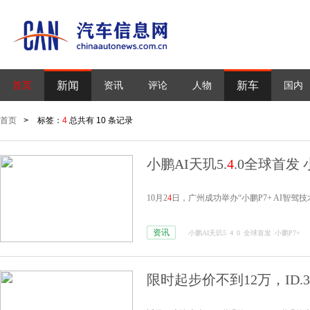
新闻
新车
首页
资讯
评论
人物
国内
首页
>
标签：
4
总共有 10 条记录
小鹏AI天玑5.
4
.0全球首发
10月2
4
日，广州成功举办“小鹏P7+ AI智驾技
资讯
小鹏AI天玑5
4
0
全球首发
小鹏P7+
限时起步价不到12万，ID.3/