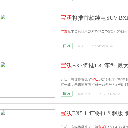
宝沃
将推首款纯电SUV BX
宝沃
旗下首款纯电动SUV BXi7有望在20
国内
宝沃
2017-12-20 08:46
宝沃
BX7将推1.8T车型 最
近日，有媒体曝光了
宝沃
BX7 1.8T车
持一致，未来该车将搭载一台型号为BWE418
国内
车型
宝沃
2017-12-17 07:57
宝沃
BX5 1.4T将推四驱
日前，有媒体曝光了一组
宝沃
BX5 1.4