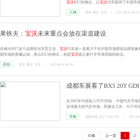
宝沃
BX7的推出，让
宝沃
汽车获得了中国市场
志。
人物
渠道
重点
宝沃
2017-08-31 08:58
果铁夫：
宝沃
未来重点会放在渠道建设
在推出BX7这个品牌担当车型之后，
宝沃
汽车就一直着力于在中国市场塑造品牌形象
国市场的普遍认知，那么BX5的推出，则是
宝沃
真正要打开市场局面的标志。
原创
渠道
重点
宝沃
2017-08-31 08:58
成都车展看了BX5 20T 
从2001年中国加入WTO开始，中国汽车
全球最大的汽车市场。而最近几年，SUV市
到乘用车市场销售的44%，因此也吸引了众
导购
成都车展
宝沃
BX5
20T
2017-08
45条
上一页
1
2