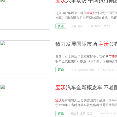
宝沃
人事动荡 中国执行副
进入2017年以来，德国
宝沃
针对公司中国区
汽车(中国)有限公司执行副总裁陈威旭，已
资讯
人事
宝沃
2017-09-21 08:55
致力发展国际市场
宝沃
公
日前，在本届法兰克福车展中，我们从
宝沃
明年正式推出BX6以及BXi7车型。而在海外
BX6都将陆续登陆海外市场。
评论
宝沃
国际市场
海外
2017-09-14 1
宝沃
汽车全新概念车 不着
宝沃
是有着悠久历史的德国汽车品牌，而Isabe
于1950年，当时这款车就凭借着优秀的性
沃
走向巅峰。
资讯
概念车
全新
宝沃
2017-09-14 09: