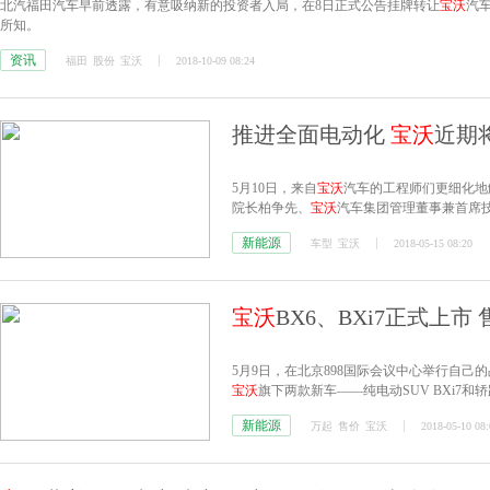
北汽福田汽车早前透露，有意吸纳新的投资者入局，在8日正式公告挂牌转让
宝沃
汽
所知。
资讯
福田
股份
宝沃
2018-10-09 08:24
推进全面电动化
宝沃
近期
5月10日，来自
宝沃
汽车的工程师们更细化地
院长柏争先、
宝沃
汽车集团管理董事兼首席技术官（
总监邢舟以及
宝沃
汽车集团营销公司市场部总
新能源
车型
宝沃
2018-05-15 08:20
支持下，未来将实现全系电动化，近期将推
宝沃
BX6、BXi7正式上市 
5月9日，在北京898国际会议中心举行自
宝沃
旗下两款新车——纯电动SUV BXi7和轿
新能源
万起
售价
宝沃
2018-05-10 08: