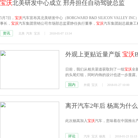
宝沃
北美研发中心成立 邢舟担任自动驾驶总监
5月7日，
宝沃
汽车宣布其北美研发中心（BORGWARD R&D SILICON VALLEY 
事长，
宝沃
汽车集团营销公司市场部总监霍静任执行董事，
宝沃
汽车集团副总裁兼工
北美研发中心自动驾驶总监。
资讯
北美
汽车
宝沃
2018-05-07 13:54
外观上更贴近量产版
宝沃
日前，我们从相关渠道获取到了一组
宝沃
全
的头尾灯组，同时内饰的设计也进一步显露。
国内
外观
宝沃
2018-01-27 10:00
离开汽车2年后 杨嵩为什
此次杨嵩加入
宝沃
汽车，意味着在中国推出
评论
汽车
宝沃
杨嵩
2018-01-23 15:13