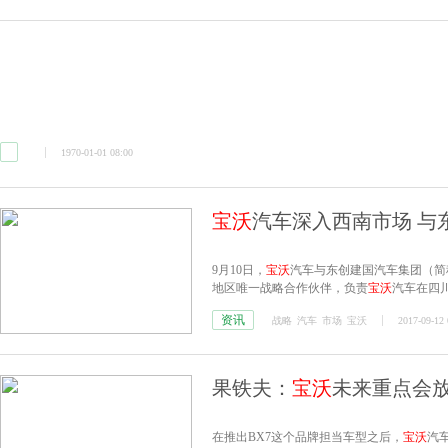
1970-01-01 08:00
宝沃
汽车深入西南市场 与
9月10日，
宝沃
汽车与东创建国汽车集团（简
地区唯一战略合作伙伴，负责
宝沃
汽车在四
资讯
战略
汽车
市场
宝沃
2017-09-12 
果铁夫：
宝沃
未来重点会
在推出BX7这个品牌担当车型之后，
宝沃
汽