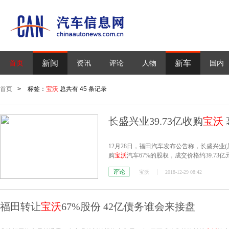
新闻
新车
首页
资讯
评论
人物
国内
首页
>
标签：
宝沃
总共有 45 条记录
长盛兴业39.73亿收购
宝沃
12月28日，福田汽车发布公告称，长盛兴业
购
宝沃
汽车67%的股权，成交价格约39.73亿
评论
宝沃
2018-12-29 08:42
福田转让
宝沃
67%股份 42亿债务谁会来接盘